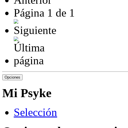
Página
1
de
1
Opciones
Mi Psyke
S
elección